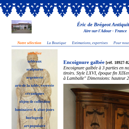
Éric de Brégeot Antiqui
Aire-sur-l'Adour - France
Notre sélection
La Boutique
Estimations, expertises
Pour nous
mobilier
tableaux
Encoignure galbée
[réf. 18927-8
Encoignure galbée à 3 parties en no
sculptures
tiroirs. Style LXVI, époque fin X
argenterie
à Lamballe" Dimensions: hauteur 
arts de la table, verrerie
céramiques
objets de collection
luminaires & abat-jours
horlogerie
art populaire