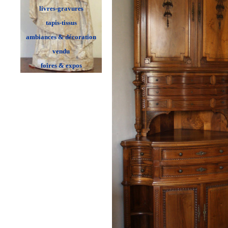
livres-gravures
tapis-tissus
ambiances & décoration
vendu
foires & expos