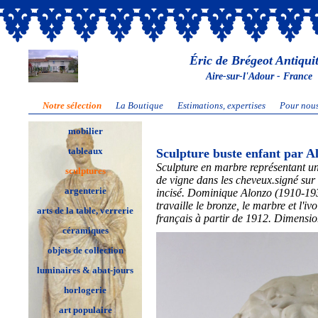
Éric de Brégeot Antiqui
Aire-sur-l'Adour - France
Notre sélection
La Boutique
Estimations, expertises
Pour nous
mobilier
tableaux
Sculpture buste enfant par A
Sculpture en marbre représentant un 
sculptures
de vigne dans les cheveux.signé sur
argenterie
incisé. Dominique Alonzo (1910-1930
travaille le bronze, le marbre et l'ivo
arts de la table, verrerie
français à partir de 1912. Dimensi
céramiques
objets de collection
luminaires & abat-jours
horlogerie
art populaire