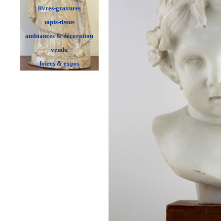
livres-gravures
tapis-tissus
ambiances & décoration
vendu
foires & expos